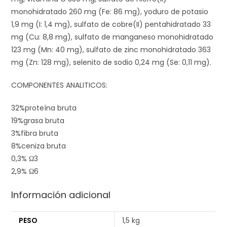
monohidratado 260 mg (Fe: 86 mg), yoduro de potasio
1,9 mg (I: 1,4 mg), sulfato de cobre(II) pentahidratado 33
mg (Cu: 8,8 mg), sulfato de manganeso monohidratado
123 mg (Mn: 40 mg), sulfato de zinc monohidratado 363
mg (Zn: 128 mg), selenito de sodio 0,24 mg (Se: 0,11 mg).
COMPONENTES ANALITICOS:
32%
proteína bruta
19%
grasa bruta
3%
fibra bruta
8%
ceniza bruta
0,3%
Ω3
2,9%
Ω6
Información adicional
PESO
1,5 kg