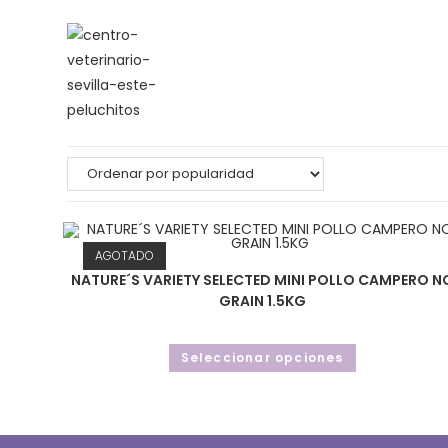
Saltar
al
contenido
AGOTADO
NATURE´S VARIETY SELECTED MINI POLLO CAMPERO N
GRAIN 1.5KG
Este
Seleccionar opciones
producto
tiene
múltiples
variantes.
Las
opciones