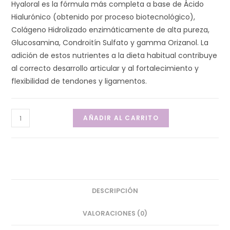
Hyaloral es la fórmula más completa a base de Ácido
Hialurónico (obtenido por proceso biotecnológico),
Colágeno Hidrolizado enzimáticamente de alta pureza,
Glucosamina, Condroitín Sulfato y gamma Orizanol. La
adición de estos nutrientes a la dieta habitual contribuye
al correcto desarrollo articular y al fortalecimiento y
flexibilidad de tendones y ligamentos.
HYALORAL
AÑADIR AL CARRITO
RAZAS
GRANDES
120
COMPRIMIDOS
(POR
BLISTER
DESCRIPCIÓN
DE
VALORACIONES (0)
12)