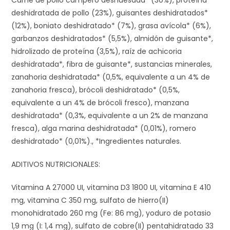
Carne de pollo campero deshuesada* (30%), proteína
deshidratada de pollo (23%), guisantes deshidratados*
(12%), boniato deshidratado* (7%), grasa avícola* (6%),
garbanzos deshidratados* (5,5%), almidón de guisante*,
hidrolizado de proteína (3,5%), raíz de achicoria
deshidratada*, fibra de guisante*, sustancias minerales,
zanahoria deshidratada* (0,5%, equivalente a un 4% de
zanahoria fresca), brócoli deshidratado* (0,5%,
equivalente a un 4% de brócoli fresco), manzana
deshidratada* (0,3%, equivalente a un 2% de manzana
fresca), alga marina deshidratada* (0,01%), romero
deshidratado* (0,01%)., *Ingredientes naturales.
ADITIVOS NUTRICIONALES:
Vitamina A 27000 UI, vitamina D3 1800 UI, vitamina E 410
mg, vitamina C 350 mg, sulfato de hierro(II)
monohidratado 260 mg (Fe: 86 mg), yoduro de potasio
1,9 mg (I: 1,4 mg), sulfato de cobre(II) pentahidratado 33