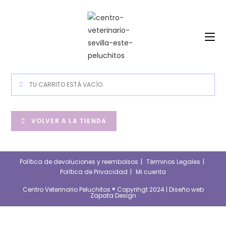
Saltar
al
contenido
TU CARRITO ESTÁ VACÍO.
VOLVER A LA TIENDA
Política de devoluciones y reembolsos
Términos Legales
Política de Privacidad
Mi cuenta
Centro Veterinario Peluchitos ® Copyrihgt 2024 |
Diseño web
Zapata Design