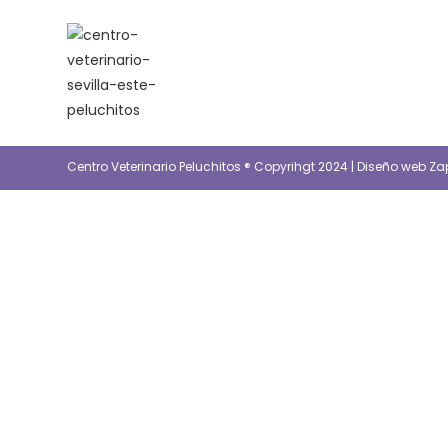
Saltar
al
contenido
Centro Veterinario Peluchitos ® Copyrihgt 2024 |
Diseño web Za